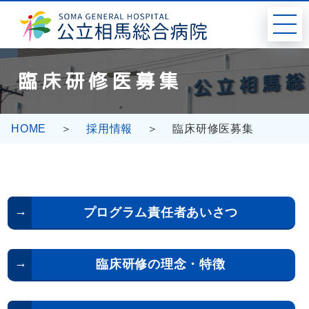
コ
ナ
ン
ビ
テ
ゲ
ン
ー
ツ
シ
臨床研修医募集
へ
ョ
ス
ン
キ
に
ッ
移
HOME
採用情報
臨床研修医募集
プ
動
プログラム責任者あいさつ
臨床研修の理念・特徴