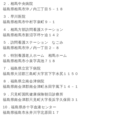
２．相馬中央病院
福島県相馬市沖ノ内三丁目５－１８
３．早川医院
福島県相馬市中村字泉町９－１
４．相馬方部訪問看護ステーション
福島県相馬市新沼字坪ケ迫１４２
５．訪問看護ステーション なごみ
福島県相馬市沖ノ内一丁目２－８
６．特別養護老人ホーム 相馬ホーム
福島県相馬市小泉字高池７１８
７．福島県立宮下病院
福島県大沼郡三島町大字宮下字水尻１１５０
８．福島県立南会津病院
福島県南会津郡南会津町永田字風下１４－１
９．只見町国民健康保険朝日診療所
福島県南会津郡只見町大字長浜字久保田３１
10．福島県赤十字血液センター
福島県福島市永井川字北原田１７