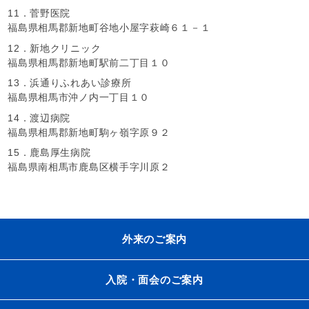
11．菅野医院
福島県相馬郡新地町谷地小屋字萩崎６１－１
12．新地クリニック
福島県相馬郡新地町駅前二丁目１０
13．浜通りふれあい診療所
福島県相馬市沖ノ内一丁目１０
14．渡辺病院
福島県相馬郡新地町駒ヶ嶺字原９２
15．鹿島厚生病院
福島県南相馬市鹿島区横手字川原２
外来のご案内
入院・面会のご案内