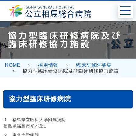
コ
ナ
ン
ビ
テ
ゲ
ン
ー
ツ
シ
協力型臨床研修病院及び
へ
ョ
臨床研修協力施設
ス
ン
キ
に
ッ
移
プ
動
HOME
採用情報
臨床研修医募集
協力型臨床研修病院及び臨床研修協力施設
協力型臨床研修病院
１．福島県立医科大学附属病院
福島県福島市光が丘1
２．東北大学病院