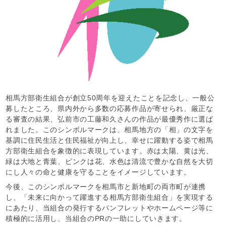
相馬方部衛生組合が創立50周年を迎えたことを記念し、一般公
募したところ、県内外から多数の応募作品が寄せられ、厳正な
る審査の結果、弘前市の工藤和久さんの作品が最優秀作に選ば
れました。このシンボルマークは、相馬地方の「相」の文字を
基調に住民生活と住民福祉が向上し、幸せに躍動する姿で相馬
方部衛生組合を象徴的に表現しています。赤は太陽、黄は光、
緑は大地と青葉、ピンクは花、水色は清流で豊かな自然を大切
にし人々の命と健康を守ることをイメージしています。
今後、このシンボルマークを相馬市と新地町の両市町が連携
し、「未来に向かって躍進する相馬方部衛生組合」を実現する
にあたり、当組合の発行するパンフレットやホームページ等に
積極的に活用し、当組合の
PR
の一助にしていきます。