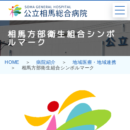
コ
ナ
ン
ビ
テ
ゲ
ン
ー
ツ
シ
相馬方部衛生組合シンボ
へ
ョ
ルマーク
ス
ン
キ
に
ッ
移
プ
動
HOME
病院紹介
地域医療・地域連携
相馬方部衛生組合シンボルマーク