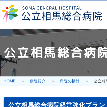
コ
ナ
ン
ビ
テ
ゲ
ン
ー
ツ
シ
へ
ョ
ス
ン
キ
に
公立相馬総合病
ッ
移
プ
動
HOME
病院紹介
病院の情報
公立相
公立相馬総合病院経営強化プラン