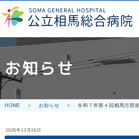
コ
ナ
ン
ビ
テ
ゲ
ン
ー
ツ
シ
へ
ョ
ス
ン
キ
に
お知らせ
ッ
移
プ
動
HOME
お知らせ
令和７年第４回相馬方部
2025年12月26日