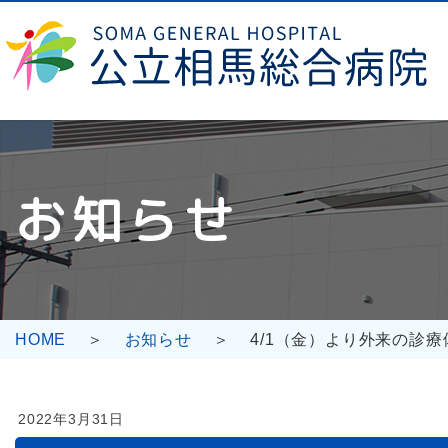
コ
ナ
ン
ビ
テ
ゲ
ン
ー
ツ
シ
へ
ョ
ス
ン
キ
に
お知らせ
ッ
移
プ
動
HOME
お知らせ
4/1（金）より外来の診
2022年3月31日