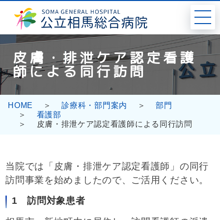
コ
ナ
ン
ビ
テ
ゲ
ン
ー
ツ
シ
皮膚・排泄ケア認定看護
へ
ョ
師による同行訪問
ス
ン
キ
に
ッ
移
プ
動
HOME
診療科・部門案内
部門
看護部
皮膚・排泄ケア認定看護師による同行訪問
当院では「皮膚・排泄ケア認定看護師」の同行
訪問事業を始めましたので、ご活用ください。
1 訪問対象患者